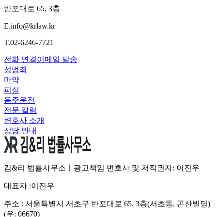
반포대로 65, 3층
E.
info@krlaw.kr
T.
02-6246-7721
전화 연결
이메일 발송
성범죄
마약
피싱
음주운전
전문 칼럼
변호사 소개
상담 안내
김&리 법률사무소ㅣ광고책임 변호사 및 저작권자: 이진우
대표자 :
이진우
주소 :
서울특별시 서초구 반포대로 65, 3층(서초동, 곤산빌딩)
(우: 06670)